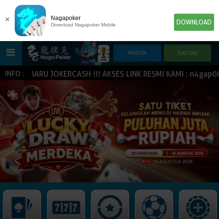
×
Nagapoker
DOWNLOAD
Download Nagapoker Mobile
TERBARU JOKERCASH !!! AKSES LINK RESMI KAMI : n4gap0k3ro
INFO :
HOME
POKER
SLOT GAME
IDN E-LOTTERY
NEW
NEW
SPORTBOOK
LIVE CASINO
IDNLIVE
NEW
TOGEL
ESPORTS
ARCADE
NEW
NEW
NEW
IDNTRADE
TEMBAK IKAN
IDNRAFFLE