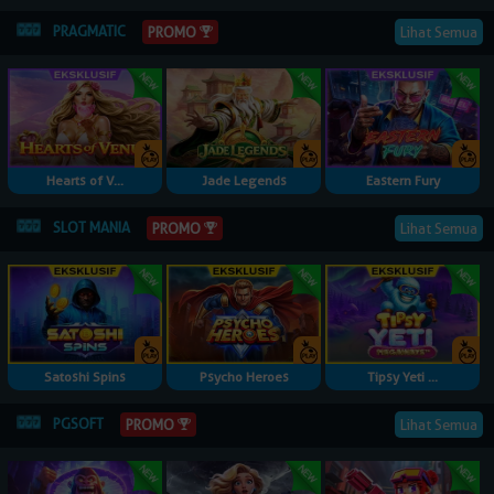
PRAGMATIC
Lihat Semua
PROMO
Hearts of V...
Jade Legends
Eastern Fury
SLOT MANIA
Lihat Semua
PROMO
Satoshi Spins
Psycho Heroes
Tipsy Yeti ...
PGSOFT
Lihat Semua
PROMO